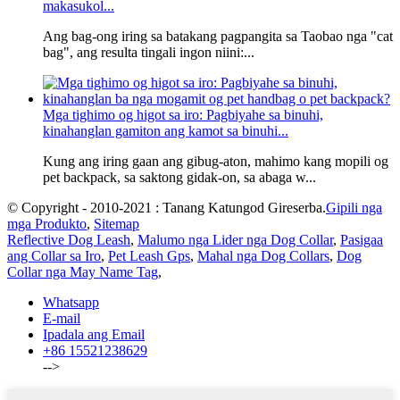
makasukol...
Ang bag-ong iring sa batakang pagpangita sa Taobao nga "cat
bag", ang resulta tingali ingon niini:...
Mga tighimo og higot sa iro: Pagbiyahe sa binuhi,
kinahanglan gamiton ang kamot sa binuhi...
Kung ang iring gaan ang gibug-aton, mahimo kang mopili og
pet backpack, sa saktong gidak-on, sa abaga w...
© Copyright - 2010-2021 : Tanang Katungod Gireserba.
Gipili nga
mga Produkto
,
Sitemap
Reflective Dog Leash
,
Malumo nga Lider nga Dog Collar
,
Pasigaa
ang Collar sa Iro
,
Pet Leash Gps
,
Mahal nga Dog Collars
,
Dog
Collar nga May Name Tag
,
Whatsapp
E-mail
Ipadala ang Email
+86 15521238629
-->