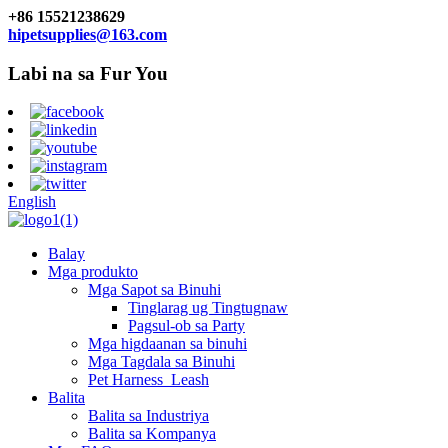
+86 15521238629
hipetsupplies@163.com
Labi na sa Fur You
English
Balay
Mga produkto
Mga Sapot sa Binuhi
Tinglarag ug Tingtugnaw
Pagsul-ob sa Party
Mga higdaanan sa binuhi
Mga Tagdala sa Binuhi
Pet Harness_Leash
Balita
Balita sa Industriya
Balita sa Kompanya