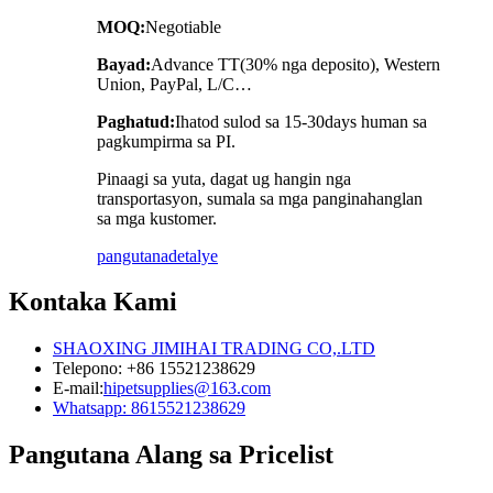
MOQ:
Negotiable
Bayad:
Advance TT(30% nga deposito), Western
Union, PayPal, L/C…
Paghatud:
Ihatod sulod sa 15-30days human sa
pagkumpirma sa PI.
Pinaagi sa yuta, dagat ug hangin nga
transportasyon, sumala sa mga panginahanglan
sa mga kustomer.
pangutana
detalye
Kontaka Kami
SHAOXING JIMIHAI TRADING CO,.LTD
Telepono: +86 15521238629
E-mail:
hipetsupplies@163.com
Whatsapp: 8615521238629
Pangutana Alang sa Pricelist