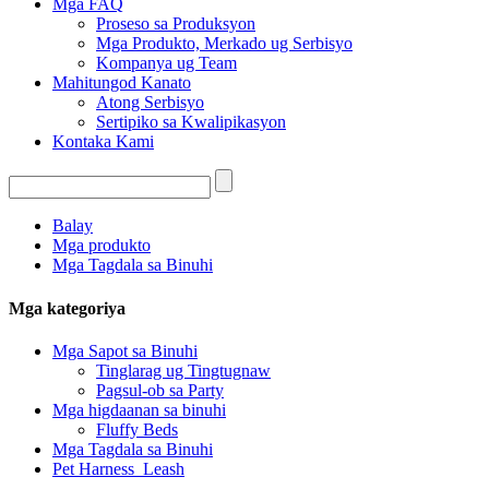
Mga FAQ
Proseso sa Produksyon
Mga Produkto, Merkado ug Serbisyo
Kompanya ug Team
Mahitungod Kanato
Atong Serbisyo
Sertipiko sa Kwalipikasyon
Kontaka Kami
Balay
Mga produkto
Mga Tagdala sa Binuhi
Mga kategoriya
Mga Sapot sa Binuhi
Tinglarag ug Tingtugnaw
Pagsul-ob sa Party
Mga higdaanan sa binuhi
Fluffy Beds
Mga Tagdala sa Binuhi
Pet Harness_Leash