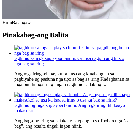
Himi
Balangaw
Pinakabag-ong Balita
taghimo sa mga suplay sa binuhi: Giunsa pagpili ang husto
nga bag sa iring
Ang mga iring adunay kung unsa ang kinahanglan sa
pagbiyahe ug pasiuna nga tipo sa bag sa iring Kadaghanan sa
mga binuhi nga iring tingali naghimo sa labing ...
taghimo og mga suplay sa binuhi: Ang mga iring dili kaayo
makasukol...
Ang bag-ong iring sa batakang pagpangita sa Taobao nga "cat
bag", ang resulta tingali ingon niini:...