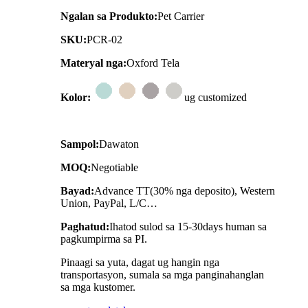
Ngalan sa Produkto:
Pet Carrier
SKU:
PCR-02
Materyal nga:
Oxford Tela
Kolor:
ug customized
Sampol:
Dawaton
MOQ:
Negotiable
Bayad:
Advance TT(30% nga deposito), Western
Union, PayPal, L/C…
Paghatud:
Ihatod sulod sa 15-30days human sa
pagkumpirma sa PI.
Pinaagi sa yuta, dagat ug hangin nga
transportasyon, sumala sa mga panginahanglan
sa mga kustomer.