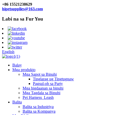
+86 15521238629
hipetsupplies@163.com
Labi na sa Fur You
English
Balay
Mga produkto
Mga Sapot sa Binuhi
Tinglarag ug Tingtugnaw
Pagsul-ob sa Party
Mga higdaanan sa binuhi
Mga Tagdala sa Binuhi
Pet Harness_Leash
Balita
Balita sa Industriya
Balita sa Kompanya