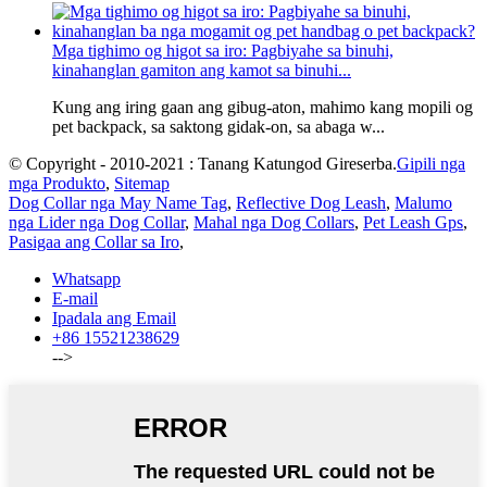
Mga tighimo og higot sa iro: Pagbiyahe sa binuhi,
kinahanglan gamiton ang kamot sa binuhi...
Kung ang iring gaan ang gibug-aton, mahimo kang mopili og
pet backpack, sa saktong gidak-on, sa abaga w...
© Copyright - 2010-2021 : Tanang Katungod Gireserba.
Gipili nga
mga Produkto
,
Sitemap
Dog Collar nga May Name Tag
,
Reflective Dog Leash
,
Malumo
nga Lider nga Dog Collar
,
Mahal nga Dog Collars
,
Pet Leash Gps
,
Pasigaa ang Collar sa Iro
,
Whatsapp
E-mail
Ipadala ang Email
+86 15521238629
-->