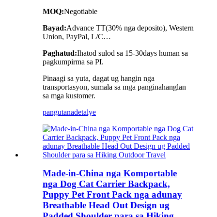
MOQ:
Negotiable
Bayad:
Advance TT(30% nga deposito), Western
Union, PayPal, L/C…
Paghatud:
Ihatod sulod sa 15-30days human sa
pagkumpirma sa PI.
Pinaagi sa yuta, dagat ug hangin nga
transportasyon, sumala sa mga panginahanglan
sa mga kustomer.
pangutana
detalye
Made-in-China nga Komportable
nga Dog Cat Carrier Backpack,
Puppy Pet Front Pack nga adunay
Breathable Head Out Design ug
Padded Shoulder para sa Hiking