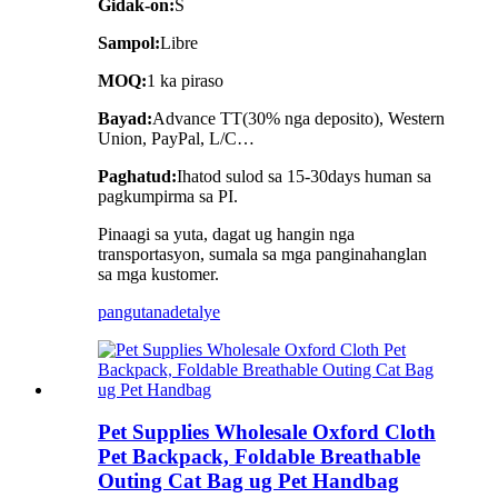
Gidak-on:
S
Sampol:
Libre
MOQ:
1 ka piraso
Bayad:
Advance TT(30% nga deposito), Western
Union, PayPal, L/C…
Paghatud:
Ihatod sulod sa 15-30days human sa
pagkumpirma sa PI.
Pinaagi sa yuta, dagat ug hangin nga
transportasyon, sumala sa mga panginahanglan
sa mga kustomer.
pangutana
detalye
Pet Supplies Wholesale Oxford Cloth
Pet Backpack, Foldable Breathable
Outing Cat Bag ug Pet Handbag