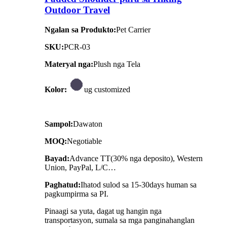
Outdoor Travel
Ngalan sa Produkto:
Pet Carrier
SKU:
PCR-03
Materyal nga:
Plush nga Tela
Kolor:
ug customized
Sampol:
Dawaton
MOQ:
Negotiable
Bayad:
Advance TT(30% nga deposito), Western
Union, PayPal, L/C…
Paghatud:
Ihatod sulod sa 15-30days human sa
pagkumpirma sa PI.
Pinaagi sa yuta, dagat ug hangin nga
transportasyon, sumala sa mga panginahanglan