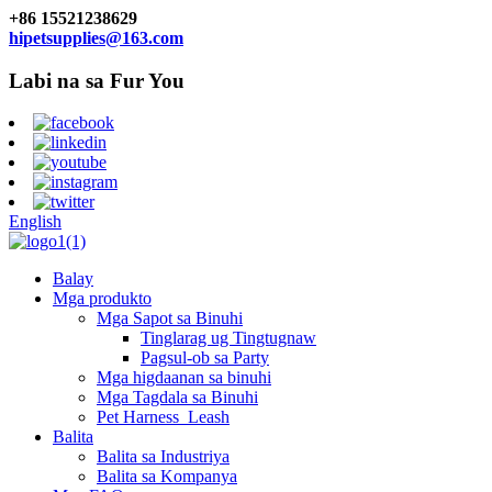
+86 15521238629
hipetsupplies@163.com
Labi na sa Fur You
English
Balay
Mga produkto
Mga Sapot sa Binuhi
Tinglarag ug Tingtugnaw
Pagsul-ob sa Party
Mga higdaanan sa binuhi
Mga Tagdala sa Binuhi
Pet Harness_Leash
Balita
Balita sa Industriya
Balita sa Kompanya