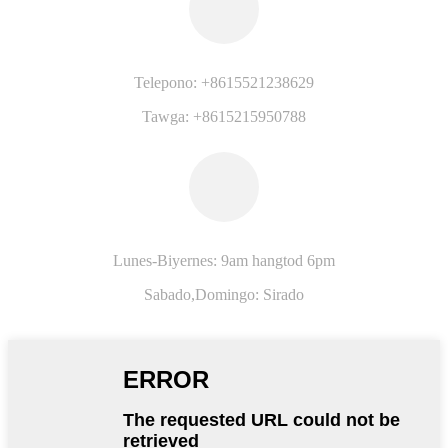
Telepono: +8615521238629
Tawga: +8615215950788
Lunes-Biyernes: 9am hangtod 6pm
Sabado,
Domingo: Sirado