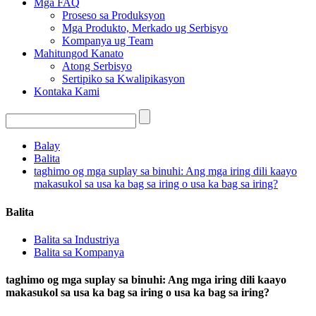
Mga FAQ
Proseso sa Produksyon
Mga Produkto, Merkado ug Serbisyo
Kompanya ug Team
Mahitungod Kanato
Atong Serbisyo
Sertipiko sa Kwalipikasyon
Kontaka Kami
Balay
Balita
taghimo og mga suplay sa binuhi: Ang mga iring dili kaayo
makasukol sa usa ka bag sa iring o usa ka bag sa iring?
Balita
Balita sa Industriya
Balita sa Kompanya
taghimo og mga suplay sa binuhi: Ang mga iring dili kaayo
makasukol sa usa ka bag sa iring o usa ka bag sa iring?