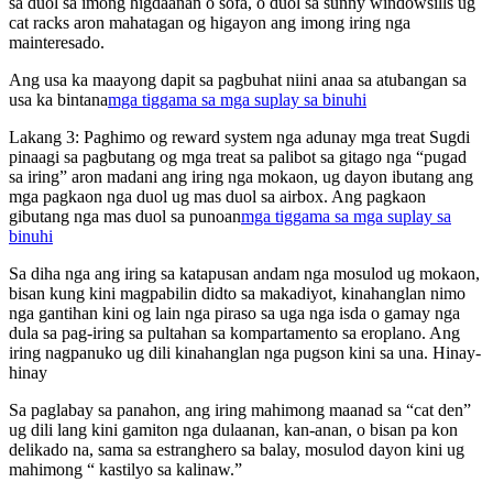
sa duol sa imong higdaanan o sofa, o duol sa sunny windowsills ug
cat racks aron mahatagan og higayon ang imong iring nga
mainteresado.
Ang usa ka maayong dapit sa pagbuhat niini anaa sa atubangan sa
usa ka bintana
mga tiggama sa mga suplay sa binuhi
Lakang 3: Paghimo og reward system nga adunay mga treat Sugdi
pinaagi sa pagbutang og mga treat sa palibot sa gitago nga “pugad
sa iring” aron madani ang iring nga mokaon, ug dayon ibutang ang
mga pagkaon nga duol ug mas duol sa airbox. Ang pagkaon
gibutang nga mas duol sa punoan
mga tiggama sa mga suplay sa
binuhi
Sa diha nga ang iring sa katapusan andam nga mosulod ug mokaon,
bisan kung kini magpabilin didto sa makadiyot, kinahanglan nimo
nga gantihan kini og lain nga piraso sa uga nga isda o gamay nga
dula sa pag-iring sa pultahan sa kompartamento sa eroplano. Ang
iring nagpanuko ug dili kinahanglan nga pugson kini sa una. Hinay-
hinay
Sa paglabay sa panahon, ang iring mahimong maanad sa “cat den”
ug dili lang kini gamiton nga dulaanan, kan-anan, o bisan pa kon
delikado na, sama sa estranghero sa balay, mosulod dayon kini ug
mahimong “ kastilyo sa kalinaw.”