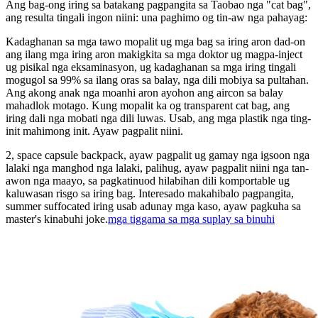
Ang bag-ong iring sa batakang pagpangita sa Taobao nga "cat bag",
ang resulta tingali ingon niini: una paghimo og tin-aw nga pahayag:
Kadaghanan sa mga tawo mopalit ug mga bag sa iring aron dad-on
ang ilang mga iring aron makigkita sa mga doktor ug magpa-inject
ug pisikal nga eksaminasyon, ug kadaghanan sa mga iring tingali
mogugol sa 99% sa ilang oras sa balay, nga dili mobiya sa pultahan.
Ang akong anak nga moanhi aron ayohon ang aircon sa balay
mahadlok motago. Kung mopalit ka og transparent cat bag, ang
iring dali nga mobati nga dili luwas. Usab, ang mga plastik nga ting-
init mahimong init. Ayaw pagpalit niini.
2, space capsule backpack, ayaw pagpalit ug gamay nga igsoon nga
lalaki nga manghod nga lalaki, palihug, ayaw pagpalit niini nga tan-
awon nga maayo, sa pagkatinuod hilabihan dili komportable ug
kaluwasan risgo sa iring bag. Interesado makahibalo pagpangita,
summer suffocated iring usab adunay mga kaso, ayaw pagkuha sa
master's kinabuhi joke.
mga tiggama sa mga suplay sa binuhi