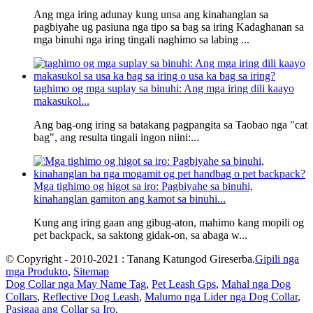
Ang mga iring adunay kung unsa ang kinahanglan sa
pagbiyahe ug pasiuna nga tipo sa bag sa iring Kadaghanan sa
mga binuhi nga iring tingali naghimo sa labing ...
taghimo og mga suplay sa binuhi: Ang mga iring dili kaayo
makasukol...
Ang bag-ong iring sa batakang pagpangita sa Taobao nga "cat
bag", ang resulta tingali ingon niini:...
Mga tighimo og higot sa iro: Pagbiyahe sa binuhi,
kinahanglan gamiton ang kamot sa binuhi...
Kung ang iring gaan ang gibug-aton, mahimo kang mopili og
pet backpack, sa saktong gidak-on, sa abaga w...
© Copyright - 2010-2021 : Tanang Katungod Gireserba.
Gipili nga
mga Produkto
,
Sitemap
Dog Collar nga May Name Tag
,
Pet Leash Gps
,
Mahal nga Dog
Collars
,
Reflective Dog Leash
,
Malumo nga Lider nga Dog Collar
,
Pasigaa ang Collar sa Iro
,