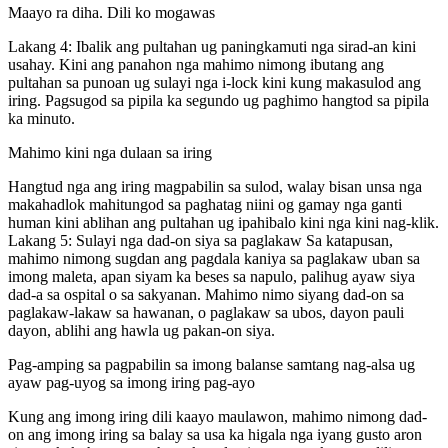
Maayo ra diha. Dili ko mogawas
Lakang 4: Ibalik ang pultahan ug paningkamuti nga sirad-an kini
usahay. Kini ang panahon nga mahimo nimong ibutang ang
pultahan sa punoan ug sulayi nga i-lock kini kung makasulod ang
iring. Pagsugod sa pipila ka segundo ug paghimo hangtod sa pipila
ka minuto.
Mahimo kini nga dulaan sa iring
Hangtud nga ang iring magpabilin sa sulod, walay bisan unsa nga
makahadlok mahitungod sa paghatag niini og gamay nga ganti
human kini ablihan ang pultahan ug ipahibalo kini nga kini nag-klik.
Lakang 5: Sulayi nga dad-on siya sa paglakaw Sa katapusan,
mahimo nimong sugdan ang pagdala kaniya sa paglakaw uban sa
imong maleta, apan siyam ka beses sa napulo, palihug ayaw siya
dad-a sa ospital o sa sakyanan. Mahimo nimo siyang dad-on sa
paglakaw-lakaw sa hawanan, o paglakaw sa ubos, dayon pauli
dayon, ablihi ang hawla ug pakan-on siya.
Pag-amping sa pagpabilin sa imong balanse samtang nag-alsa ug
ayaw pag-uyog sa imong iring pag-ayo
Kung ang imong iring dili kaayo maulawon, mahimo nimong dad-
on ang imong iring sa balay sa usa ka higala nga iyang gusto aron