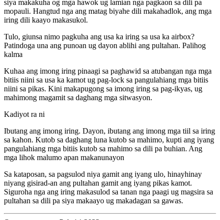
siya makakuha og mga hawok ug lamian nga pagkaon sa dili pa
mopauli. Hangtud nga ang matag biyahe dili makahadlok, ang mga
iring dili kaayo makasukol.
Tulo, giunsa nimo pagkuha ang usa ka iring sa usa ka airbox?
Patindoga una ang punoan ug dayon ablihi ang pultahan. Palihog
kalma
Kuhaa ang imong iring pinaagi sa paghawid sa atubangan nga mga
bitiis niini sa usa ka kamot ug pag-lock sa pangulahiang mga bitiis
niini sa pikas. Kini makapugong sa imong iring sa pag-ikyas, ug
mahimong magamit sa daghang mga sitwasyon.
Kadiyot ra ni
Ibutang ang imong iring. Dayon, ibutang ang imong mga tiil sa iring
sa kahon. Kutob sa daghang luna kutob sa mahimo, kupti ang iyang
pangulahiang mga bitiis kutob sa mahimo sa dili pa buhian. Ang
mga lihok malumo apan makanunayon
Sa kataposan, sa pagsulod niya gamit ang iyang ulo, hinayhinay
niyang gisirad-an ang pultahan gamit ang iyang pikas kamot.
Siguroha nga ang iring makasulod sa tanan nga paagi ug magsira sa
pultahan sa dili pa siya makaayo ug makadagan sa gawas.