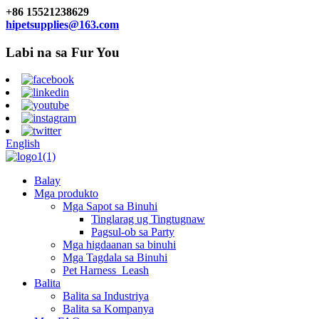
+86 15521238629
hipetsupplies@163.com
Labi na sa Fur You
English
Balay
Mga produkto
Mga Sapot sa Binuhi
Tinglarag ug Tingtugnaw
Pagsul-ob sa Party
Mga higdaanan sa binuhi
Mga Tagdala sa Binuhi
Pet Harness_Leash
Balita
Balita sa Industriya
Balita sa Kompanya