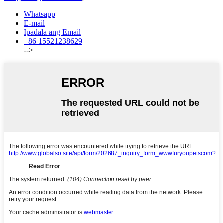
Whatsapp
E-mail
Ipadala ang Email
+86 15521238629
-->