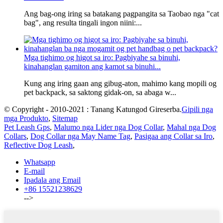
Ang bag-ong iring sa batakang pagpangita sa Taobao nga "cat
bag", ang resulta tingali ingon niini:...
Mga tighimo og higot sa iro: Pagbiyahe sa binuhi,
kinahanglan gamiton ang kamot sa binuhi...
Kung ang iring gaan ang gibug-aton, mahimo kang mopili og
pet backpack, sa saktong gidak-on, sa abaga w...
© Copyright - 2010-2021 : Tanang Katungod Gireserba.
Gipili nga
mga Produkto
,
Sitemap
Pet Leash Gps
,
Malumo nga Lider nga Dog Collar
,
Mahal nga Dog
Collars
,
Dog Collar nga May Name Tag
,
Pasigaa ang Collar sa Iro
,
Reflective Dog Leash
,
Whatsapp
E-mail
Ipadala ang Email
+86 15521238629
-->