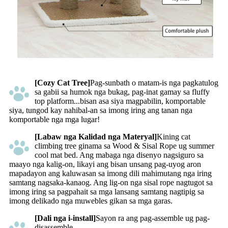
[Cozy Cat Tree]
Pag-sunbath o matam-is nga pagkatulog
sa gabii sa humok nga bukag, pag-inat gamay sa fluffy
top platform...bisan asa siya magpabilin, komportable
siya, tungod kay nahibal-an sa imong iring ang tanan nga
komportable nga mga lugar!
[Labaw nga Kalidad nga Materyal]
Kining cat
climbing tree ginama sa Wood & Sisal Rope ug summer
cool mat bed. Ang mabaga nga disenyo nagsiguro sa
maayo nga kalig-on, likayi ang bisan unsang pag-uyog aron
mapadayon ang kaluwasan sa imong dili mahimutang nga iring
samtang nagsaka-kanaog. Ang lig-on nga sisal rope nagtugot sa
imong iring sa pagpahait sa mga lansang samtang nagtipig sa
imong delikado nga muwebles gikan sa mga garas.
[Dali nga i-install]
Sayon ra ang pag-assemble ug pag-
disassemble