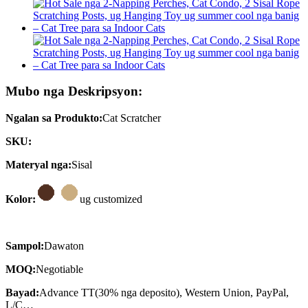
Mubo nga Deskripsyon:
Ngalan sa Produkto:
Cat Scratcher
SKU:
Materyal nga:
Sisal
Kolor:
ug customized
Sampol:
Dawaton
MOQ:
Negotiable
Bayad:
Advance TT(30% nga deposito), Western Union, PayPal,
L/C…