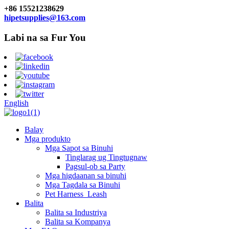
+86 15521238629
hipetsupplies@163.com
Labi na sa Fur You
English
Balay
Mga produkto
Mga Sapot sa Binuhi
Tinglarag ug Tingtugnaw
Pagsul-ob sa Party
Mga higdaanan sa binuhi
Mga Tagdala sa Binuhi
Pet Harness_Leash
Balita
Balita sa Industriya
Balita sa Kompanya