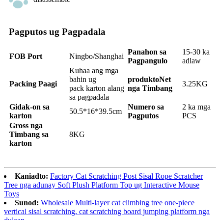
Pagputos ug Pagpadala
Panahon sa
15-30 ka
FOB Por
t
Ningbo/Shanghai
Pagpangulo
adlaw
Kuhaa ang mga
bahin ug
produkto
Net
Pack
ing
Paagi
3.25KG
pack karton alang
nga Timbang
sa pagpadala
Gidak-on sa
Numero sa
2 ka mga
50
.
5*16*39
.
5cm
karton
Pagputos
PCS
Gross nga
Timbang sa
8KG
karton
Kaniadto:
Factory Cat Scratching Post Sisal Rope Scratcher
Tree nga adunay Soft Plush Platform Top ug Interactive Mouse
Toys
Sunod:
Wholesale Multi-layer cat climbing tree one-piece
vertical sisal scratching, cat scratching board jumping platform nga