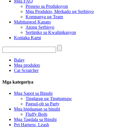
Mga FAQ
Proseso sa Produksyon
Mga Produkto, Merkado ug Serbisyo
Kompanya ug Team
Mahitungod Kanato
Atong Serbisyo
Sertipiko sa Kwalipikasyon
Kontaka Kami
Balay
Mga produkto
Cat Scratcher
Mga kategoriya
Mga Sapot sa Binuhi
Tinglarag ug Tingtugnaw
Pagsul-ob sa Party
Mga higdaanan sa binuhi
Fluffy Beds
Mga Tagdala sa Binuhi
Pet Harness_Leash