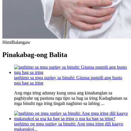
Himi
Balangaw
Pinakabag-ong Balita
taghimo sa mga suplay sa binuhi: Giunsa pagpili ang husto
nga bag sa iring
Ang mga iring adunay kung unsa ang kinahanglan sa
pagbiyahe ug pasiuna nga tipo sa bag sa iring Kadaghanan sa
mga binuhi nga iring tingali naghimo sa labing ...
taghimo og mga suplay sa binuhi: Ang mga iring dili kaayo
makasukol...