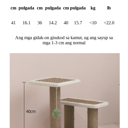
cm
pulgada
cm
pulgada
cm
pulgada
kg
lb
41
16.1
36
14.2
40
15.7
<10
<22.0
Ang mga gidak-on gisukod sa kamut, ug ang sayup sa
mga 1-3 cm ang normal