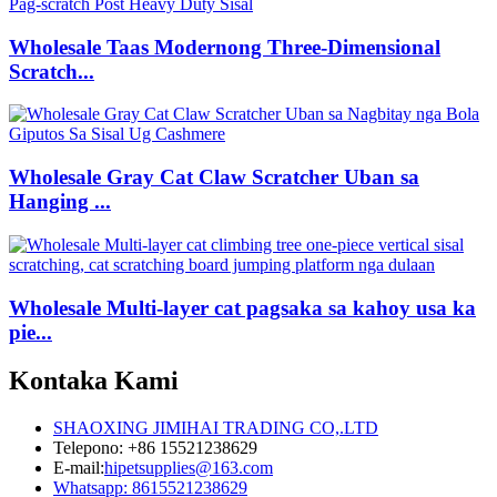
Wholesale Taas Modernong Three-Dimensional
Scratch...
Wholesale Gray Cat Claw Scratcher Uban sa
Hanging ...
Wholesale Multi-layer cat pagsaka sa kahoy usa ka
pie...
Kontaka Kami
SHAOXING JIMIHAI TRADING CO,.LTD
Telepono: +86 15521238629
E-mail:
hipetsupplies@163.com
Whatsapp: 8615521238629