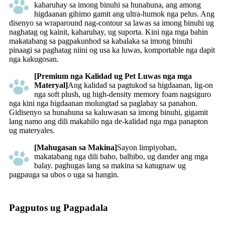
kaharuhay sa imong binuhi sa hunahuna, ang among
higdaanan gihimo gamit ang ultra-humok nga pelus. Ang
disenyo sa wraparound nag-contour sa lawas sa imong binuhi ug
naghatag og kainit, kaharuhay, ug suporta. Kini nga mga bahin
makatabang sa pagpakunhod sa kabalaka sa imong binuhi
pinaagi sa paghatag niini og usa ka luwas, komportable nga dapit
nga kakugosan.
[Premium nga Kalidad ug Pet Luwas nga mga
Materyal]
Ang kalidad sa pagtukod sa higdaanan, lig-on
nga soft plush, ug high-density memory foam nagsiguro
nga kini nga higdaanan molungtad sa paglabay sa panahon.
Gidisenyo sa hunahuna sa kaluwasan sa imong binuhi, gigamit
lang namo ang dili makahilo nga de-kalidad nga mga panapton
ug materyales.
[Mahugasan sa Makina]
Sayon limpiyohan,
makatabang nga dili baho, balhibo, ug dander ang mga
balay. paghugas lang sa makina sa katugnaw ug
pagpauga sa ubos o uga sa hangin.
Pagputos ug Pagpadala