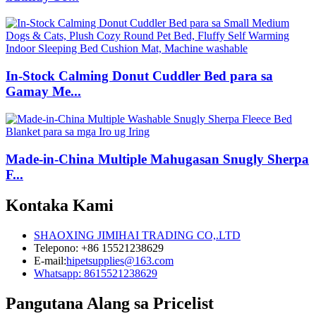
In-Stock Calming Donut Cuddler Bed para sa
Gamay Me...
Made-in-China Multiple Mahugasan Snugly Sherpa
F...
Kontaka Kami
SHAOXING JIMIHAI TRADING CO,.LTD
Telepono: +86 15521238629
E-mail:
hipetsupplies@163.com
Whatsapp: 8615521238629
Pangutana Alang sa Pricelist