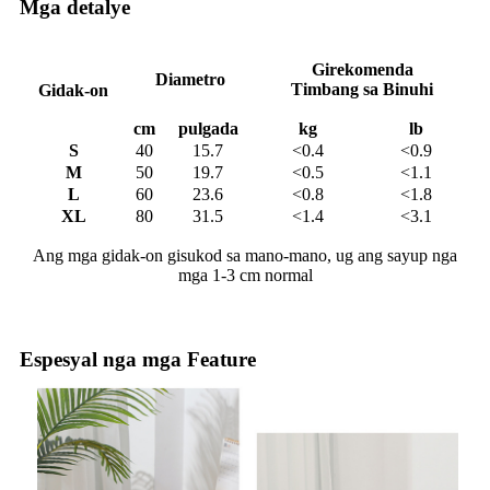
Mga detalye
Girekomenda
Diametro
Timbang sa Binuhi
Gidak-on
cm
pulgada
kg
lb
S
40
15.7
<0.4
<0.9
M
50
19.7
<0.5
<1.1
L
60
23.6
<0.8
<1.8
XL
80
31.5
<1.4
<3.1
Ang mga gidak-on gisukod sa mano-mano, ug ang sayup nga
mga 1-3 cm normal
Espesyal nga mga Feature