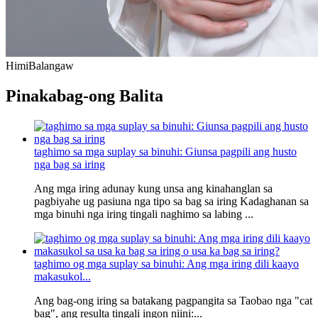
Himi
Balangaw
Pinakabag-ong Balita
taghimo sa mga suplay sa binuhi: Giunsa pagpili ang husto
nga bag sa iring
Ang mga iring adunay kung unsa ang kinahanglan sa
pagbiyahe ug pasiuna nga tipo sa bag sa iring Kadaghanan sa
mga binuhi nga iring tingali naghimo sa labing ...
taghimo og mga suplay sa binuhi: Ang mga iring dili kaayo
makasukol...
Ang bag-ong iring sa batakang pagpangita sa Taobao nga "cat
bag", ang resulta tingali ingon niini:...