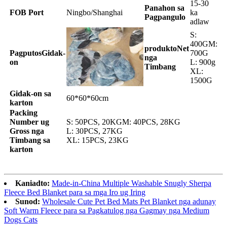
15-30
Panahon sa
FOB Por
t
Ningbo/Shanghai
ka
Pagpangulo
adlaw
S:
400GM:
produkto
Net
Pagputos
Gidak-
700G
nga
on
L: 900g
Timbang
XL:
1500G
Gidak-on sa
60*60*60cm
karton
Packing
Number ug
S: 50PCS, 20KGM: 40PCS, 28KG
Gross nga
L: 30PCS, 27KG
Timbang sa
XL: 15PCS, 23KG
karton
Kaniadto:
Made-in-China Multiple Washable Snugly Sherpa
Fleece Bed Blanket para sa mga Iro ug Iring
Sunod:
Wholesale Cute Pet Bed Mats Pet Blanket nga adunay
Soft Warm Fleece para sa Pagkatulog nga Gagmay nga Medium
Dogs Cats