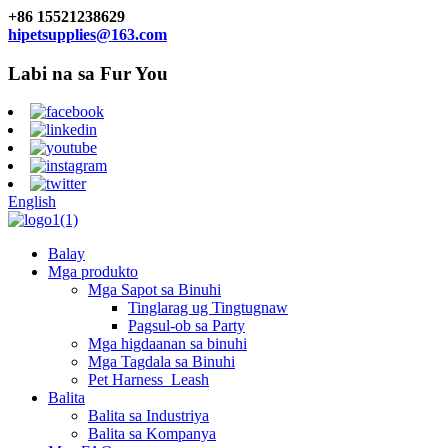
+86 15521238629
hipetsupplies@163.com
Labi na sa Fur You
English
Balay
Mga produkto
Mga Sapot sa Binuhi
Tinglarag ug Tingtugnaw
Pagsul-ob sa Party
Mga higdaanan sa binuhi
Mga Tagdala sa Binuhi
Pet Harness_Leash
Balita
Balita sa Industriya
Balita sa Kompanya