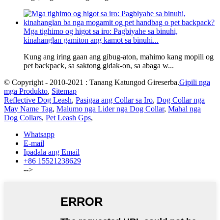
Mga tighimo og higot sa iro: Pagbiyahe sa binuhi,
kinahanglan gamiton ang kamot sa binuhi...
Kung ang iring gaan ang gibug-aton, mahimo kang mopili og
pet backpack, sa saktong gidak-on, sa abaga w...
© Copyright - 2010-2021 : Tanang Katungod Gireserba.
Gipili nga
mga Produkto
,
Sitemap
Reflective Dog Leash
,
Pasigaa ang Collar sa Iro
,
Dog Collar nga
May Name Tag
,
Malumo nga Lider nga Dog Collar
,
Mahal nga
Dog Collars
,
Pet Leash Gps
,
Whatsapp
E-mail
Ipadala ang Email
+86 15521238629
-->