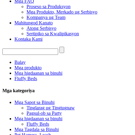
Mga FAQ
Proseso sa Produksyon
Mga Produkto, Merkado ug Serbisyo
Kompanya ug Team
Mahitungod Kanato
Atong Serbisyo
Sertipiko sa Kwalipikasyon
Kontaka Kami
Balay
Mga produkto
Mga higdaanan sa binuhi
Fluffy Beds
Mga kategoriya
Mga Sapot sa Binuhi
Tinglarag ug Tingtugnaw
Pagsul-ob sa Party
Mga higdaanan sa binuhi
Fluffy Beds
Mga Tagdala sa Binuhi
Pet Harness_Leash